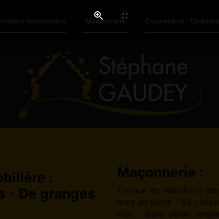
ovation Immobilière
Maçonnerie
Couverture - Charpen
Maçonnerie :
ilière :
s - De granges
Travaux de démolition dan
murs en pierre - De cloiso
vide - Dalle béton rempl