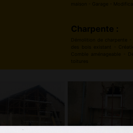
maison - Garage - Modifica
Charpente :
Démolition de charpente -
des bois existant - Créat
Comble aménageable - Déc
toitures