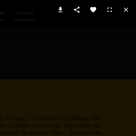
te
Contact
s les murs - Construction de dallage - De
ns - Création d'ouverture - Dalle béton sur
acement de plancher bois - Extension de