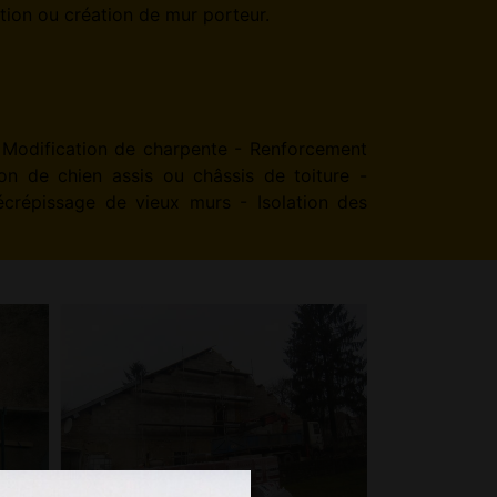
tion ou création de mur porteur.
 Modification de charpente - Renforcement
ion de chien assis ou châssis de toiture -
répissage de vieux murs - Isolation des