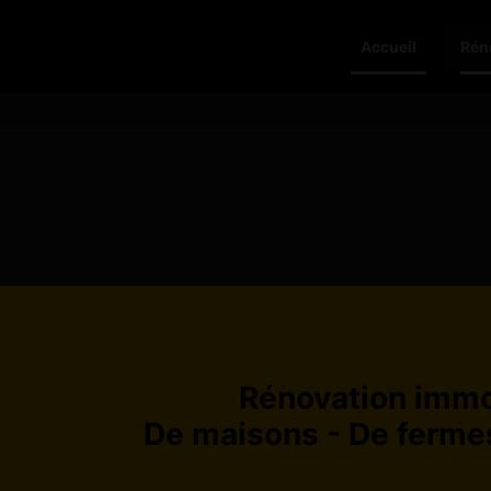
Accueil
Rén
Rénovation immob
De maisons - De ferme