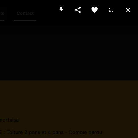
te
Contact
mortaise
 Toiture 2 pans et 4 pans - Comble perdu