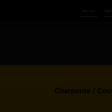
Accueil
Rén
Charpente / Couv