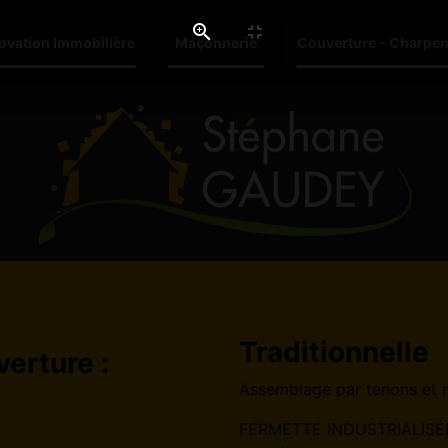
ovation Immobilière
Maçonnerie
Couverture - Charpen
Traditionnelle
erture :
Assemblage par tenons et 
FERMETTE INDUSTRIALISÉE :