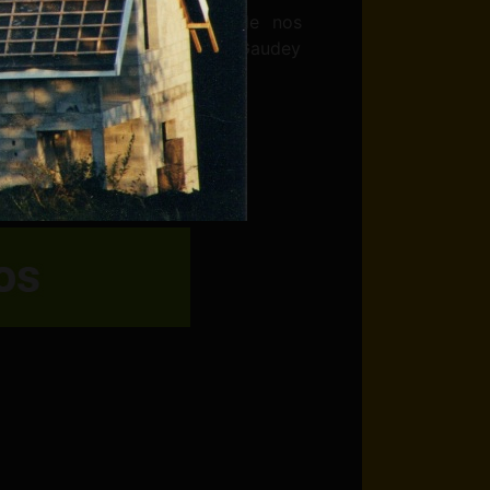
ons gratuitement un devis de nos
ez l'entreprise de Stéphane Gaudey
renseignements.