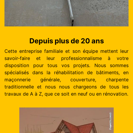
Depuis plus de 20 ans
Cette entreprise familiale et son équipe mettent leur
savoir-faire et leur professionnalisme à votre
disposition pour tous vos projets. Nous sommes
spécialisés dans la réhabilitation de bâtiments, en
maçonnerie générale, couverture, charpente
traditionnelle et nous nous chargeons de tous les
travaux de A à Z, que ce soit en neuf ou en rénovation.